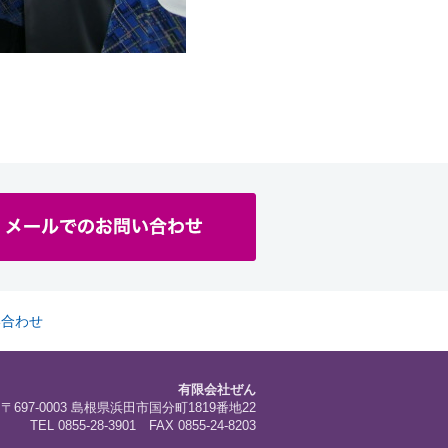
い合わせ
有限会社ぜん
〒697-0003 島根県浜田市国分町1819番地22
TEL 0855-28-3901 FAX 0855-24-8203