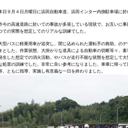
本日９月４日月曜日に浜田自動車道、浜田インター内側駐車場に於
昨今の高速道路に於いての事故が多発している現状で、お互いに事
つての実際を想定してのリアルな訓練でした。
大型バスに軽乗用車が追突し、閉じ込められた運転手の救助、のデ
キとした、作業状態、大掛かりな道具による自動車の切断等々、素
発生した想定での消火活動、やバスが走行不能な状態を想定して大
な処置の訓練でした。非常に良い参考になりました、車庫に帰って
等、ともに指導、実施し有意義な一日を終わりました。